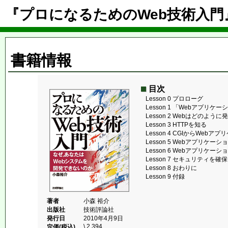
『プロになるためのWeb技術入
書籍情報
目次
Lesson 0 プロローグ
Lesson 1 「Webアプリケ
Lesson 2 Webはどのよう
Lesson 3 HTTPを知る
Lesson 4 CGIからWebア
Lesson 5 Webアプリケー
Lesson 6 Webアプリケ
Lesson 7 セキュリティを
Lesson 8 おわりに
Lesson 9 付録
著者
小森 裕介
出版社
技術評論社
発行日
2010年4月9日
\ 2,394
定価(税込)