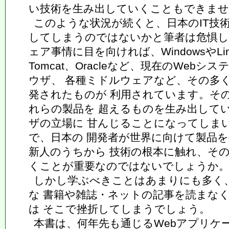
い技術を生み出していくこともできませ
このような状況が続くと、日本のIT技
してしまうのではないかと筆者は危惧し
ェア事情に目を向ければ、WindowsやLinux、
Tomcat、Oracleなど、現在のWeb
ウザ、 各種ミドルウェアなど、その多
発されたものが 利用されています。そ
れらの製品を 超えるものを生み出して
ザの立場に 甘んじることになってしま
で、日本の 開発者が世界に向けて製品
新人のうちから 技術の根本に触れ、そ
くことが重要なのではないでしょうか
しかし学ぶべきことはあまりにも多く
な 書籍や雑誌・ネットの記事を読まな
は そこで挫折してしまうでしょう。
本書は、何年先も通じるWebアプリケ